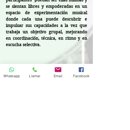
participantes
uedan ser ellas mismas y
se sientan libres y empoderadas en un
espacio de experimentación musical
donde cada una puede descubrir e
impulsar sus capacidades a la vez que
trabaja un objetivo grupal, mejorando
en coordinación, técnica, en ritmo y en
escucha selectiva.
Whatsapp
Llamar
Email
Facebook
Proyecto Chalaúras
Batucada socioeducativa
Contacto:
696715733
proyectochalauras@gmail.com